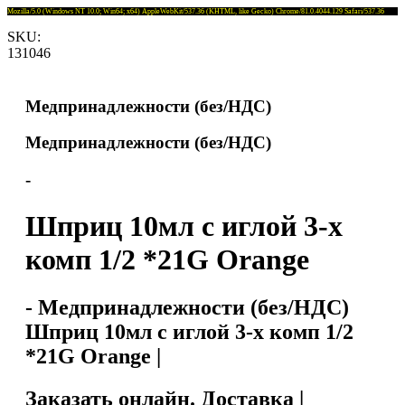
Mozilla/5.0 (Windows NT 10.0; Win64; x64) AppleWebKit/537.36 (KHTML, like Gecko) Chrome/81.0.4044.129 Safari/537.36
SKU:
131046
Медпринадлежности (без/НДС)
Медпринадлежности (без/НДС)
-
Шприц 10мл с иглой 3-х
комп 1/2 *21G Orange
- Медпринадлежности (без/НДС)
Шприц 10мл с иглой 3-х комп 1/2
*21G Orange |
Заказать онлайн. Доставка |