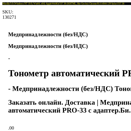
Mozilla/5.0 (Windows NT 10.0; Win64; x64) AppleWebKit/537.36 (KHTML, like Gecko) Chrome/81.0.4044.129 Safari/537.36
SKU:
130271
Медпринадлежности (без/НДС)
Медпринадлежности (без/НДС)
-
Тонометр автоматический PR
- Медпринадлежности (без/НДС) Тоном
Заказать онлайн. Доставка | Медпри
автоматический PRO-33 с адаптер.Би. 
.00