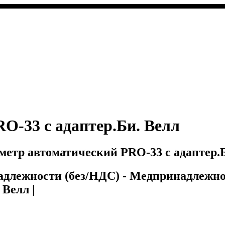
O-33 с адаптер.Би. Велл
етр автоматический PRO-33 с адаптер.Б
надлежности (без/НДС) - Медпринадлежно
Велл |