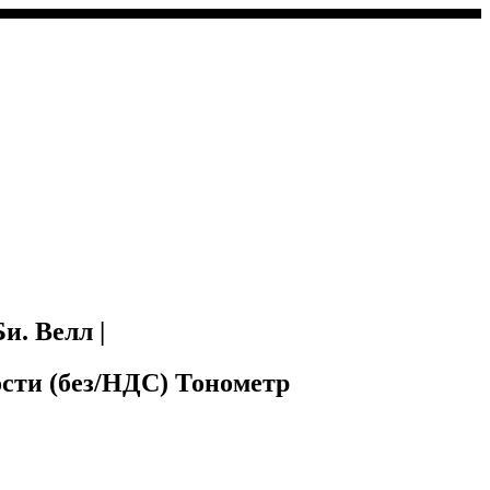
и. Велл |
сти (без/НДС) Тонометр