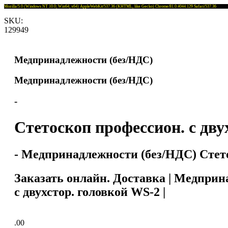
Mozilla/5.0 (Windows NT 10.0; Win64; x64) AppleWebKit/537.36 (KHTML, like Gecko) Chrome/81.0.4044.129 Safari/537.36
SKU:
129949
Медпринадлежности (без/НДС)
Медпринадлежности (без/НДС)
-
Стетоскоп профессион. с дву
- Медпринадлежности (без/НДС) Стето
Заказать онлайн. Доставка | Медприн
с двухстор. головкой WS-2 |
.00