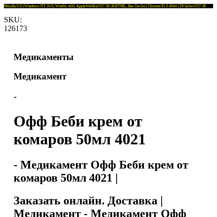
Mozilla/5.0 (Windows NT 10.0; Win64; x64) AppleWebKit/537.36 (KHTML, like Gecko) Chrome/81.0.4044.129 Safari/537.36
SKU:
126173
Медикаменты
Медикамент
-
Офф Беби крем от
комаров 50мл 4021
- Медикамент Офф Беби крем от
комаров 50мл 4021 |
Заказать онлайн. Доставка |
Медикамент - Медикамент Офф