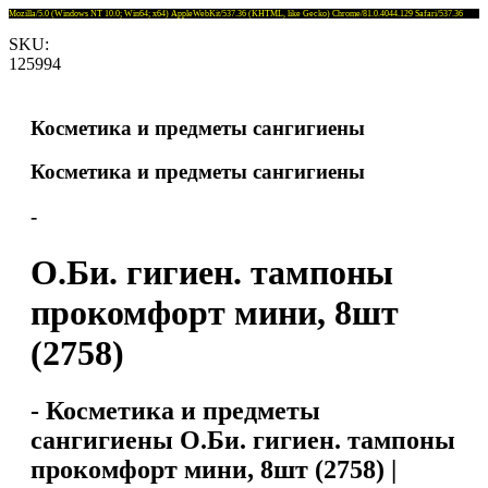
Mozilla/5.0 (Windows NT 10.0; Win64; x64) AppleWebKit/537.36 (KHTML, like Gecko) Chrome/81.0.4044.129 Safari/537.36
SKU:
125994
Косметика и предметы сангигиены
Косметика и предметы сангигиены
-
О.Би. гигиен. тампоны
прокомфорт мини, 8шт
(2758)
- Косметика и предметы
сангигиены О.Би. гигиен. тампоны
прокомфорт мини, 8шт (2758) |