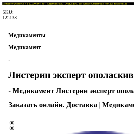
Mozilla/5.0 (Windows NT 10.0; Win64; x64) AppleWebKit/537.36 (KHTML, like Gecko) Chrome/81.0.4044.129 Safari/537.36
SKU:
125138
Медикаменты
Медикамент
-
Листерин эксперт ополаскив
- Медикамент Листерин эксперт опола
Заказать онлайн. Доставка | Медикам
.00
.00