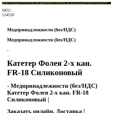
Mozilla/5.0 (Windows NT 10.0; Win64; x64) AppleWebKit/537.36 (KHTML, like Gecko) Chrome/81.0.4044.129 Safari/537.36
SKU:
124520
Медпринадлежности (без/НДС)
Медпринадлежности (без/НДС)
-
Катетер Фолея 2-х кан.
FR-18 Силиконовый
- Медпринадлежности (без/НДС)
Катетер Фолея 2-х кан. FR-18
Силиконовый |
Заказать онлайн. Доставка |