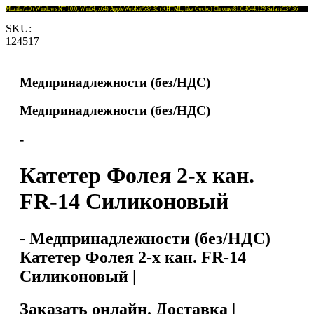
Mozilla/5.0 (Windows NT 10.0; Win64; x64) AppleWebKit/537.36 (KHTML, like Gecko) Chrome/81.0.4044.129 Safari/537.36
SKU:
124517
Медпринадлежности (без/НДС)
Медпринадлежности (без/НДС)
-
Катетер Фолея 2-х кан.
FR-14 Силиконовый
- Медпринадлежности (без/НДС)
Катетер Фолея 2-х кан. FR-14
Силиконовый |
Заказать онлайн. Доставка |