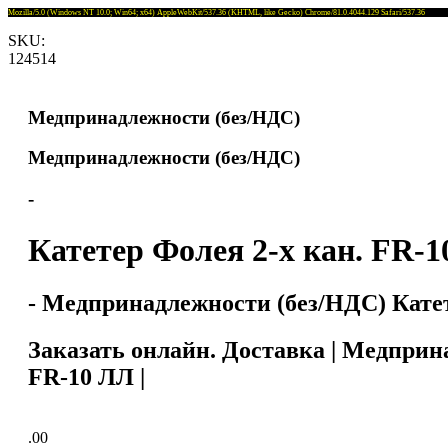
Mozilla/5.0 (Windows NT 10.0; Win64; x64) AppleWebKit/537.36 (KHTML, like Gecko) Chrome/81.0.4044.129 Safari/537.36
SKU:
124514
Медпринадлежности (без/НДС)
Медпринадлежности (без/НДС)
-
Катетер Фолея 2-х кан. FR-
- Медпринадлежности (без/НДС) Катет
Заказать онлайн. Доставка | Медприн
FR-10 ЛЛ |
.00