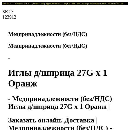
Mozilla/5.0 (Windows NT 10.0; Win64; x64) AppleWebKit/537.36 (KHTML, like Gecko) Chrome/81.0.4044.129 Safari/537.36
SKU:
123912
Медпринадлежности (без/НДС)
Медпринадлежности (без/НДС)
-
Иглы д/шприца 27G x 1
Оранж
- Медпринадлежности (без/НДС)
Иглы д/шприца 27G x 1 Оранж |
Заказать онлайн. Доставка |
Медпринадлежности (без/НДС) -