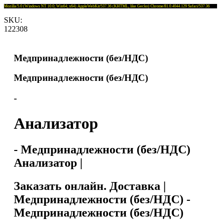
Mozilla/5.0 (Windows NT 10.0; Win64; x64) AppleWebKit/537.36 (KHTML, like Gecko) Chrome/81.0.4044.129 Safari/537.36
SKU:
122308
Медпринадлежности (без/НДС)
Медпринадлежности (без/НДС)
-
Анализатор
- Медпринадлежности (без/НДС)
Анализатор |
Заказать онлайн. Доставка |
Медпринадлежности (без/НДС) -
Медпринадлежности (без/НДС)