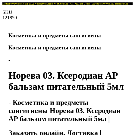
Mozilla/5.0 (Windows NT 10.0; Win64; x64) AppleWebKit/537.36 (KHTML, like Gecko) Chrome/81.0.4044.129 Safari/537.36
SKU:
121859
Косметика и предметы сангигиены
Косметика и предметы сангигиены
-
Норева 03. Ксеродиан AP
бальзам питательный 5мл
- Косметика и предметы
сангигиены Норева 03. Ксеродиан
AP бальзам питательный 5мл |
Заказать онлайн. Доставка |