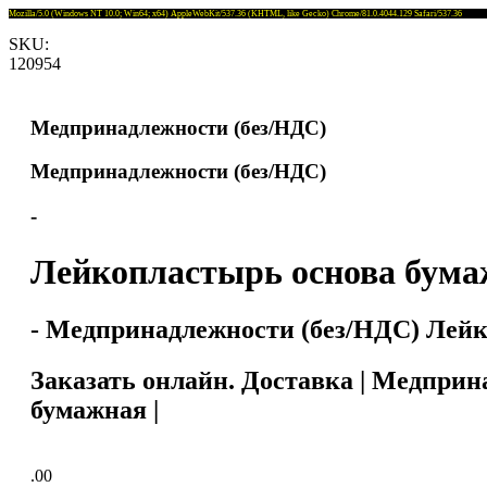
Mozilla/5.0 (Windows NT 10.0; Win64; x64) AppleWebKit/537.36 (KHTML, like Gecko) Chrome/81.0.4044.129 Safari/537.36
SKU:
120954
Медпринадлежности (без/НДС)
Медпринадлежности (без/НДС)
-
Лейкопластырь основа бума
- Медпринадлежности (без/НДС) Лейк
Заказать онлайн. Доставка | Медпри
бумажная |
.00