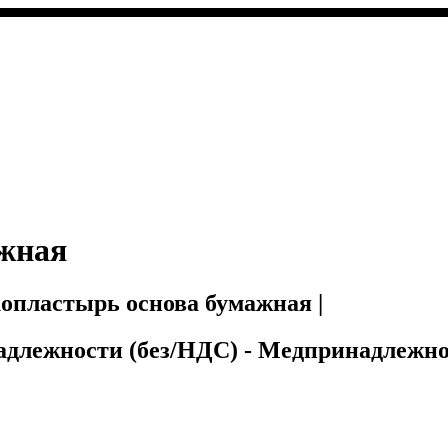
жная
опластырь основа бумажная |
надлежности (без/НДС) - Медпринадлежн