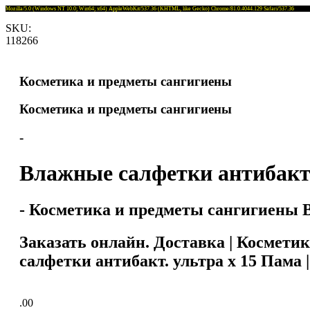
Mozilla/5.0 (Windows NT 10.0; Win64; x64) AppleWebKit/537.36 (KHTML, like Gecko) Chrome/81.0.4044.129 Safari/537.36
SKU:
118266
Косметика и предметы сангигиены
Косметика и предметы сангигиены
-
Влажные салфетки антибакт.
- Косметика и предметы сангигиены В
Заказать онлайн. Доставка | Космет
салфетки антибакт. ультра x 15 Пама |
.00