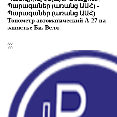
Պարագաներ (առանց ԱԱՀ) -
Պարագաներ (առանց ԱԱՀ)
Тонометр автоматический A-27 на
запястье Би. Велл |
.00
.00