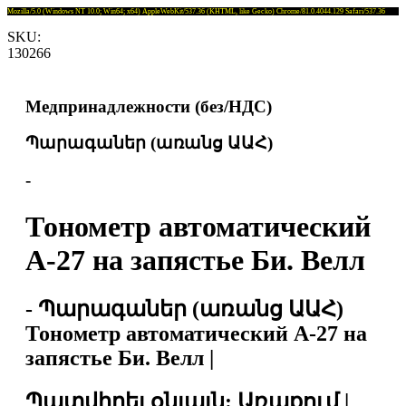
Mozilla/5.0 (Windows NT 10.0; Win64; x64) AppleWebKit/537.36 (KHTML, like Gecko) Chrome/81.0.4044.129 Safari/537.36
SKU:
130266
Медпринадлежности (без/НДС)
Պարագաներ (առանց ԱԱՀ)
-
Тонометр автоматический
A-27 на запястье Би. Велл
- Պարագաներ (առանց ԱԱՀ)
Тонометр автоматический A-27 на
запястье Би. Велл |
Պատվիրել օնլայն: Առաքում |