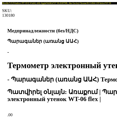
Mozilla/5.0 (Windows NT 10.0; Win64; x64) AppleWebKit/537.36 (KHTML, like Gecko) Chrome/81.0.4044.129 Safari/537.36
SKU:
130180
Медпринадлежности (без/НДС)
Պարագաներ (առանց ԱԱՀ)
-
Термометр электронный утен
- Պարագաներ (առանց ԱԱՀ) Термомет
Պատվիրել օնլայն: Առաքում | Պա
электронный утенок WT-06 flex |
.00