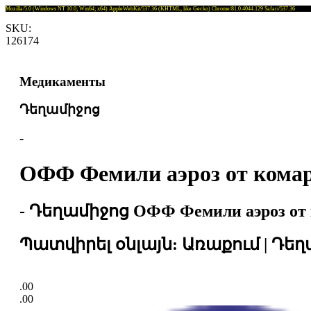
Mozilla/5.0 (Windows NT 10.0; Win64; x64) AppleWebKit/537.36 (KHTML, like Gecko) Chrome/81.0.4044.129 Safari/537.36
SKU:
126174
Медикаменты
Դեղամիջոց
-
ОФФ Фемили аэроз от комар
- Դեղամիջոց ОФФ Фемили аэроз от ко
Պատվիրել օնլայն: Առաքում | Դեղամ
.00
.00