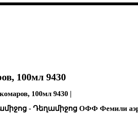
ов, 100мл 9430
маров, 100мл 9430 |
իջոց - Դեղամիջոց ОФФ Фемили аэроз о