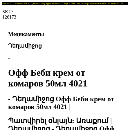
Mozilla/5.0 (Windows NT 10.0; Win64; x64) AppleWebKit/537.36 (KHTML, like Gecko) Chrome/81.0.4044.129 Safari/537.36
SKU:
126173
Медикаменты
Դեղամիջոց
-
Офф Беби крем от
комаров 50мл 4021
- Դեղամիջոց Офф Беби крем от
комаров 50мл 4021 |
Պատվիրել օնլայն: Առաքում |
Դեղամիջոց - Դեղամիջոց Офф