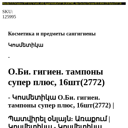
Mozilla/5.0 (Windows NT 10.0; Win64; x64) AppleWebKit/537.36 (KHTML, like Gecko) Chrome/81.0.4044.129 Safari/537.36
SKU:
125995
Косметика и предметы сангигиены
Կոսմետիկա
-
О.Би. гигиен. тампоны
супер плюс, 16шт(2772)
- Կոսմետիկա О.Би. гигиен.
тампоны супер плюс, 16шт(2772) |
Պատվիրել օնլայն: Առաքում |
Կոսմետիկա - Կոսմետիկա