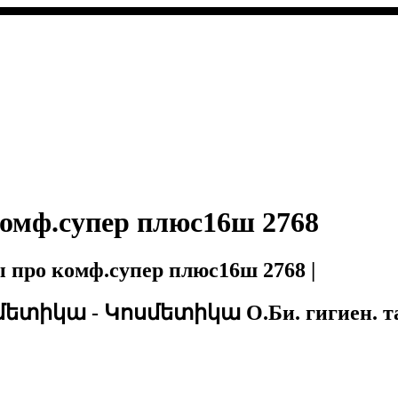
комф.супер плюс16ш 2768
про комф.супер плюс16ш 2768 |
ետիկա - Կոսմետիկա О.Би. гигиен. там