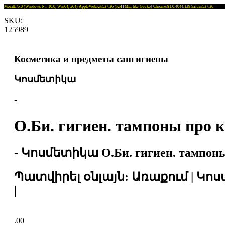
Mozilla/5.0 (Windows NT 10.0; Win64; x64) AppleWebKit/537.36 (KHTML, like Gecko) Chrome/81.0.4044.129 Safari/537.36
SKU:
125989
Косметика и предметы сангигиены
Կոսմետիկա
-
О.Би. гигиен. тампоны про 
- Կոսմետիկա О.Би. гигиен. тампоны 
Պատվիրել օնլայն: Առաքում | Կոսմ
|
.00