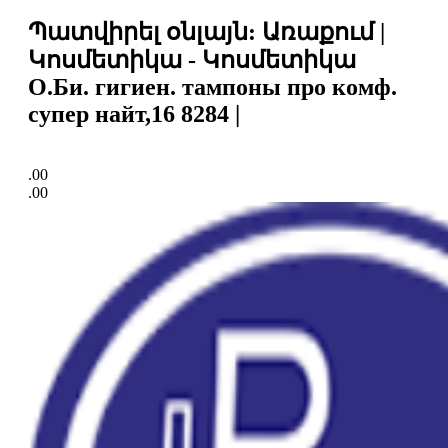
Պատվիրել օնլայն: Առաքում |
Կոսմետիկա - Կոսմետիկա
О.Би. гигиен. тампоны про комф.
супер найт,16 8284 |
.00
.00