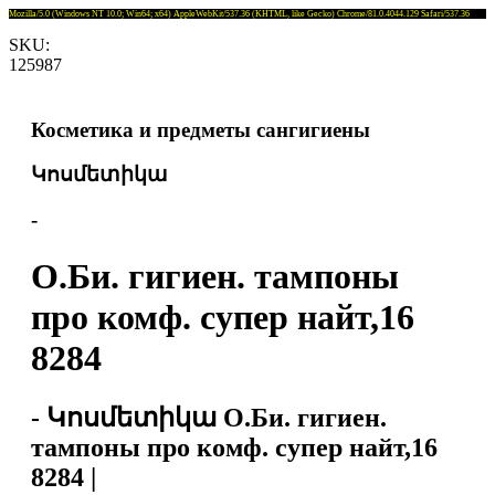
Mozilla/5.0 (Windows NT 10.0; Win64; x64) AppleWebKit/537.36 (KHTML, like Gecko) Chrome/81.0.4044.129 Safari/537.36
SKU:
125987
Косметика и предметы сангигиены
Կոսմետիկա
-
О.Би. гигиен. тампоны
про комф. супер найт,16
8284
- Կոսմետիկա О.Би. гигиен.
тампоны про комф. супер найт,16
8284 |