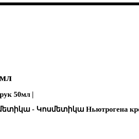
0мл
ук 50мл |
ետիկա - Կոսմետիկա Ньютрогена крем 