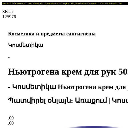
Mozilla/5.0 (Windows NT 10.0; Win64; x64) AppleWebKit/537.36 (KHTML, like Gecko) Chrome/81.0.4044.129 Safari/537.36
SKU:
125976
Косметика и предметы сангигиены
Կոսմետիկա
-
Ньютрогена крем для рук 5
- Կոսմետիկա Ньютрогена крем для р
Պատվիրել օնլայն: Առաքում | Կոսմ
.00
.00