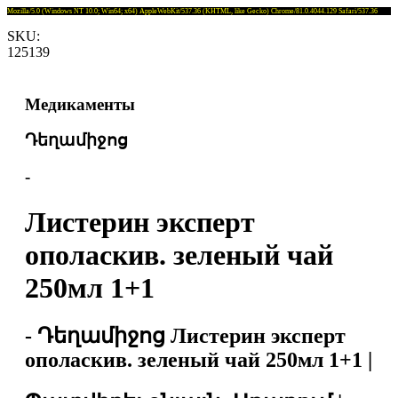
Mozilla/5.0 (Windows NT 10.0; Win64; x64) AppleWebKit/537.36 (KHTML, like Gecko) Chrome/81.0.4044.129 Safari/537.36
SKU:
125139
Медикаменты
Դեղամիջոց
-
Листерин эксперт
ополаскив. зеленый чай
250мл 1+1
- Դեղամիջոց Листерин эксперт
ополаскив. зеленый чай 250мл 1+1 |