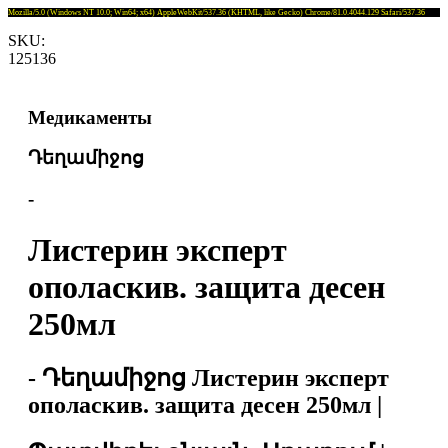
Mozilla/5.0 (Windows NT 10.0; Win64; x64) AppleWebKit/537.36 (KHTML, like Gecko) Chrome/81.0.4044.129 Safari/537.36
SKU:
125136
Медикаменты
Դեղամիջոց
-
Листерин эксперт
ополаскив. защита десен
250мл
- Դեղամիջոց Листерин эксперт
ополаскив. защита десен 250мл |