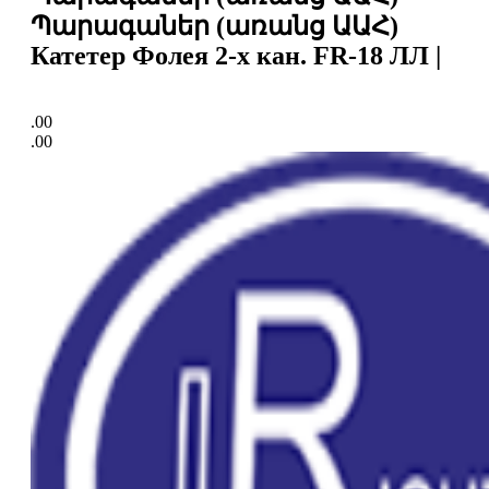
Պարագաներ (առանց ԱԱՀ)
Катетер Фолея 2-х кан. FR-18 ЛЛ |
.00
.00