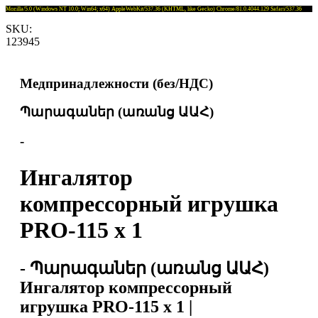
Mozilla/5.0 (Windows NT 10.0; Win64; x64) AppleWebKit/537.36 (KHTML, like Gecko) Chrome/81.0.4044.129 Safari/537.36
SKU:
123945
Медпринадлежности (без/НДС)
Պարագաներ (առանց ԱԱՀ)
-
Ингалятор
компрессорный игрушка
PRO-115 x 1
- Պարագաներ (առանց ԱԱՀ)
Ингалятор компрессорный
игрушка PRO-115 x 1 |