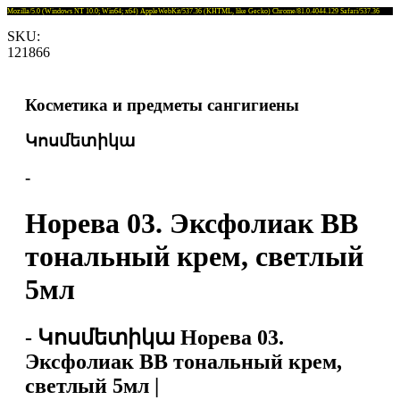
Mozilla/5.0 (Windows NT 10.0; Win64; x64) AppleWebKit/537.36 (KHTML, like Gecko) Chrome/81.0.4044.129 Safari/537.36
SKU:
121866
Косметика и предметы сангигиены
Կոսմետիկա
-
Норева 03. Эксфолиак BB
тональный крем, светлый
5мл
- Կոսմետիկա Норева 03.
Эксфолиак BB тональный крем,
светлый 5мл |