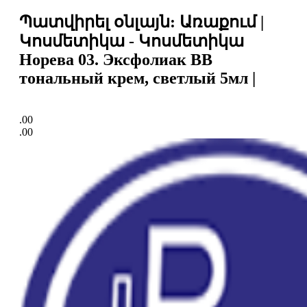
Պատվիրել օնլայն: Առաքում |
Կոսմետիկա - Կոսմետիկա
Норева 03. Эксфолиак BB
тональный крем, светлый 5мл |
.00
.00