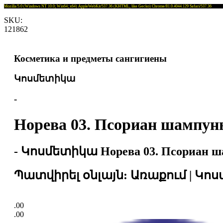
Mozilla/5.0 (Windows NT 10.0; Win64; x64) AppleWebKit/537.36 (KHTML, like Gecko) Chrome/81.0.4044.129 Safari/537.36
SKU:
121862
Косметика и предметы сангигиены
Կոսմետիկա
-
Норева 03. Псориан шампун
- Կոսմետիկա Норева 03. Псориан ша
Պատվիրել օնլայն: Առաքում | Կոսմ
.00
.00