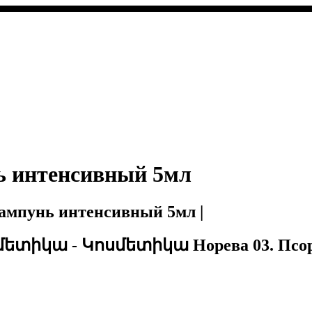
ь интенсивный 5мл
мпунь интенсивный 5мл |
ետիկա - Կոսմետիկա Норева 03. Псори