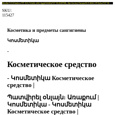
Mozilla/5.0 (Windows NT 10.0; Win64; x64) AppleWebKit/537.36 (KHTML, like Gecko) Chrome/81.0.4044.129 Safari/537.36
SKU:
115427
Косметика и предметы сангигиены
Կոսմետիկա
-
Косметическое средство
- Կոսմետիկա Косметическое
средство |
Պատվիրել օնլայն: Առաքում |
Կոսմետիկա - Կոսմետիկա
Косметическое средство |