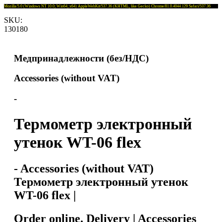
Mozilla/5.0 (Windows NT 10.0; Win64; x64) AppleWebKit/537.36 (KHTML, like Gecko) Chrome/81.0.4044.129 Safari/537.36
SKU:
130180
Медпринадлежности (без/НДС)
Accessories (without VAT)
-
Термометр электронный
утенок WT-06 flex
- Accessories (without VAT)
Термометр электронный утенок
WT-06 flex |
Order online. Delivery | Accessories