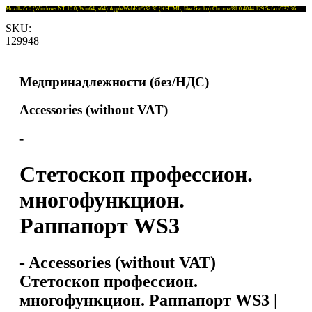
Mozilla/5.0 (Windows NT 10.0; Win64; x64) AppleWebKit/537.36 (KHTML, like Gecko) Chrome/81.0.4044.129 Safari/537.36
SKU:
129948
Медпринадлежности (без/НДС)
Accessories (without VAT)
-
Стетоскоп профессион.
многофункцион.
Раппапорт WS3
- Accessories (without VAT)
Стетоскоп профессион.
многофункцион. Раппапорт WS3 |