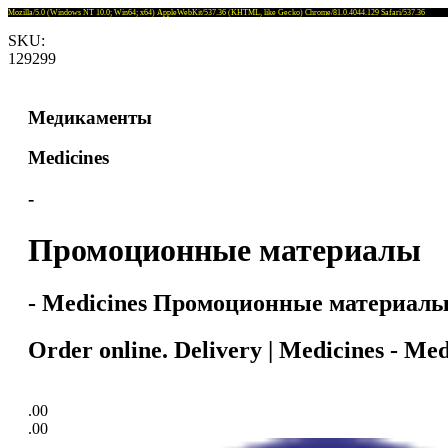
Mozilla/5.0 (Windows NT 10.0; Win64; x64) AppleWebKit/537.36 (KHTML, like Gecko) Chrome/81.0.4044.129 Safari/537.36
SKU:
129299
Медикаменты
Medicines
-
Промоционные материалы
- Medicines Промоционные материалы
Order online. Delivery | Medicines - 
.00
.00