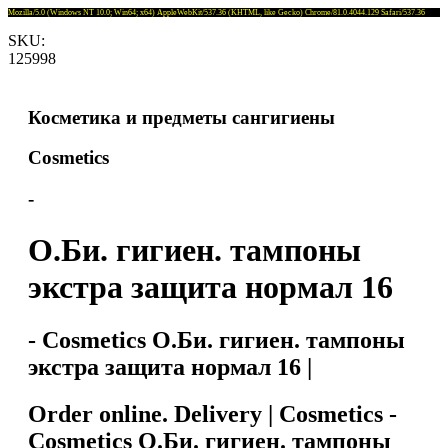
Mozilla/5.0 (Windows NT 10.0; Win64; x64) AppleWebKit/537.36 (KHTML, like Gecko) Chrome/81.0.4044.129 Safari/537.36
SKU:
125998
Косметика и предметы сангигиены
Cosmetics
-
О.Би. гигиен. тампоны
экстра защита нормал 16
- Cosmetics О.Би. гигиен. тампоны
экстра защита нормал 16 |
Order online. Delivery | Cosmetics -
Cosmetics О.Би. гигиен. тампоны