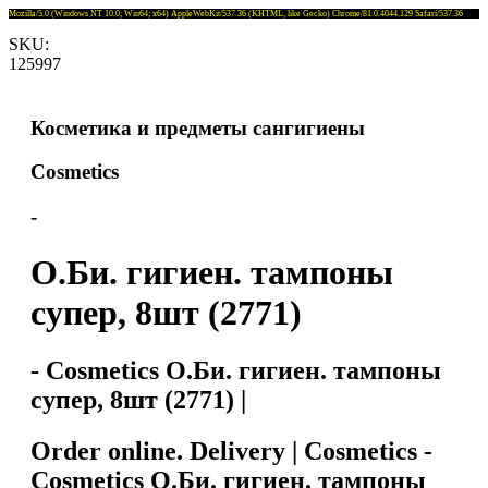
Mozilla/5.0 (Windows NT 10.0; Win64; x64) AppleWebKit/537.36 (KHTML, like Gecko) Chrome/81.0.4044.129 Safari/537.36
SKU:
125997
Косметика и предметы сангигиены
Cosmetics
-
О.Би. гигиен. тампоны
супер, 8шт (2771)
- Cosmetics О.Би. гигиен. тампоны
супер, 8шт (2771) |
Order online. Delivery | Cosmetics -
Cosmetics О.Би. гигиен. тампоны