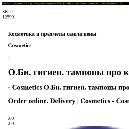
Mozilla/5.0 (Windows NT 10.0; Win64; x64) AppleWebKit/537.36 (KHTML, like Gecko) Chrome/81.0.4044.129 Safari/537.36
SKU:
125991
Косметика и предметы сангигиены
Cosmetics
-
О.Би. гигиен. тампоны про 
- Cosmetics О.Би. гигиен. тампоны пр
Order online. Delivery | Cosmetics - 
.00
.00