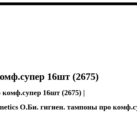
омф.супер 16шт (2675)
 комф.супер 16шт (2675) |
osmetics О.Би. гигиен. тампоны про комф.с