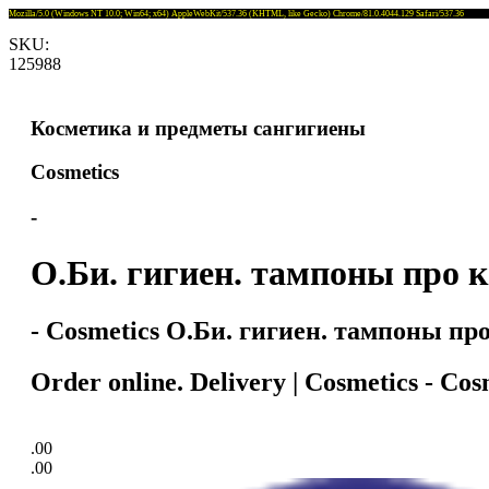
Mozilla/5.0 (Windows NT 10.0; Win64; x64) AppleWebKit/537.36 (KHTML, like Gecko) Chrome/81.0.4044.129 Safari/537.36
SKU:
125988
Косметика и предметы сангигиены
Cosmetics
-
О.Би. гигиен. тампоны про к
- Cosmetics О.Би. гигиен. тампоны про
Order online. Delivery | Cosmetics - C
.00
.00