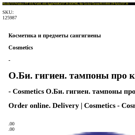
Mozilla/5.0 (Windows NT 10.0; Win64; x64) AppleWebKit/537.36 (KHTML, like Gecko) Chrome/81.0.4044.129 Safari/537.36
SKU:
125987
Косметика и предметы сангигиены
Cosmetics
-
О.Би. гигиен. тампоны про к
- Cosmetics О.Би. гигиен. тампоны про
Order online. Delivery | Cosmetics - C
.00
.00