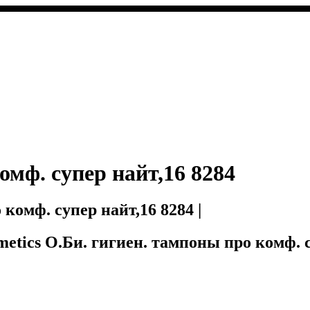
омф. супер найт,16 8284
 комф. супер найт,16 8284 |
osmetics О.Би. гигиен. тампоны про комф. с