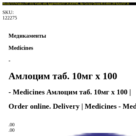
Mozilla/5.0 (Windows NT 10.0; Win64; x64) AppleWebKit/537.36 (KHTML, like Gecko) Chrome/81.0.4044.129 Safari/537.36
SKU:
122275
Медикаменты
Medicines
-
Амлоцим таб. 10мг x 100
- Medicines Амлоцим таб. 10мг x 100 |
Order online. Delivery | Medicines - Me
.00
.00