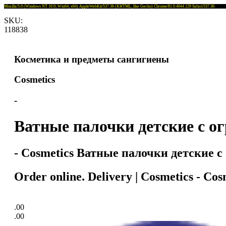
Mozilla/5.0 (Windows NT 10.0; Win64; x64) AppleWebKit/537.36 (KHTML, like Gecko) Chrome/81.0.4044.129 Safari/537.36
SKU:
118838
Косметика и предметы сангигиены
Cosmetics
-
Ватные палочки детские с о
- Cosmetics Ватные палочки детские с
Order online. Delivery | Cosmetics - 
.00
.00