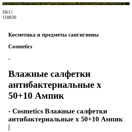
Mozilla/5.0 (Windows NT 10.0; Win64; x64) AppleWebKit/537.36 (KHTML, like Gecko) Chrome/81.0.4044.129 Safari/537.36
SKU:
118830
Косметика и предметы сангигиены
Cosmetics
-
Влажные салфетки
антибактериальные x
50+10 Ампик
- Cosmetics Влажные салфетки
антибактериальные x 50+10 Ампик
|