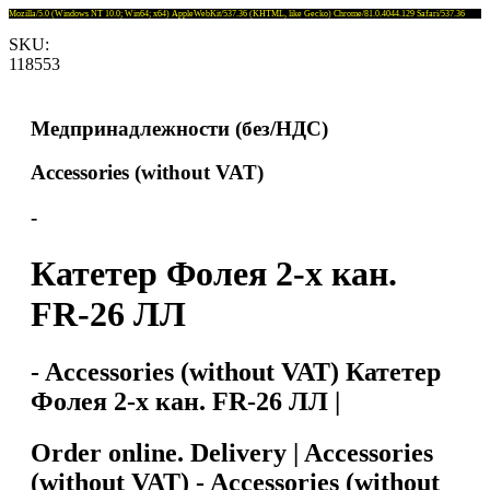
Mozilla/5.0 (Windows NT 10.0; Win64; x64) AppleWebKit/537.36 (KHTML, like Gecko) Chrome/81.0.4044.129 Safari/537.36
SKU:
118553
Медпринадлежности (без/НДС)
Accessories (without VAT)
-
Катетер Фолея 2-х кан.
FR-26 ЛЛ
- Accessories (without VAT) Катетер
Фолея 2-х кан. FR-26 ЛЛ |
Order online. Delivery | Accessories
(without VAT) - Accessories (without